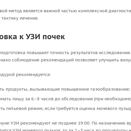
вой метод является важной частью комплексной диагностик
тактику лечения.
овка к УЗИ почек
подготовка повышает точность результатов исследования.
днако соблюдение рекомендаций позволяет улучшить визу
дурой рекомендуется:
ть продукты, вызывающие повышенное газообразование;
мать пищу за 6–8 часов до обследования (при необходимо
ть питьевой режим, если требуется оценка мочевого пузыр
нуне УЗИ рекомендуют не позднее 19:00. По назначению вр
дится УЗИ мочевого пузыря, то за 2–3 часа до процедуры 