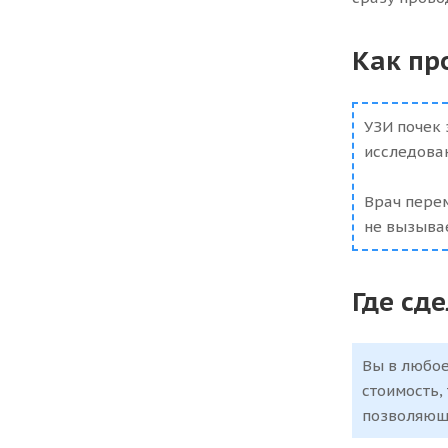
Как пр
УЗИ почек 
исследова
Врач перем
не вызывае
Где сд
Вы в любое
стоимость,
позволяюще