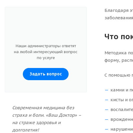
Благодаря э
заболевания
Что по
Наши администраторы ответят
на любой интересующий вопрос
Методика по
по услуге
форму, расп
Задать вопрос
С помощью 
камни и п
кисты и о
Современная медицина без
воспалит
страха и боли. «Ваш Доктор» –
врожденн
на страже здоровья и
нарушение
долголетия!