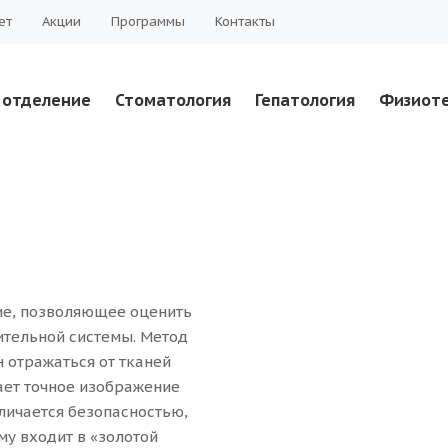
ет
Акции
Программы
Контакты
 отделение
Стоматология
Гепатология
Физиот
ие, позволяющее оценить
ительной системы. Метод
 отражаться от тканей
ает точное изображение
личается безопасностью,
му входит в «золотой