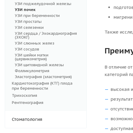
УЗИ поджелудочной железы
подгото
УЗИ почек
УЗИ при беременности
мигрени 
УЗИ простаты
УЗИ селезенки
Также иссле
УЗИ сердца / Эхокардиография
(ЭХОКГ)
УЗИ слюнных желез
Преиму
УЗИ сосудов
УЗИ шейки матки
(цервикометрия)
УЗИ щитовидной железы
В отличие о
Фолликулометрия
категорий п
Эластография (эластометрия)
Кардиотокография (КТГ) плода
при беременности
высокая и
Трихоскопия
результат
Рентгенография
отсутстви
возможно
Стоматология
доступная