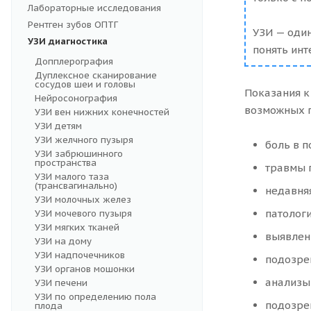
Лабораторные исследования
Рентген зубов ОПТГ
УЗИ — один
УЗИ диагностика
понять инт
Допплерография
Дуплексное сканирование
сосудов шеи и головы
Показания к
Нейросонография
возможных 
УЗИ вен нижних конечностей
УЗИ детям
УЗИ желчного пузыря
боль в п
УЗИ забрюшинного
пространства
травмы 
УЗИ малого таза
(трансвагинально)
недавняя
УЗИ молочных желез
патолог
УЗИ мочевого пузыря
УЗИ мягких тканей
выявлен
УЗИ на дому
УЗИ надпочечников
подозре
УЗИ органов мошонки
анализы
УЗИ печени
УЗИ по определению пола
подозре
плода