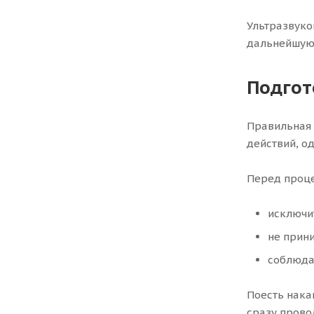
Ультразвуко
дальнейшую 
Подгот
Правильная 
действий, о
Перед проце
исключи
не прини
соблюда
Поесть нака
сразу прово