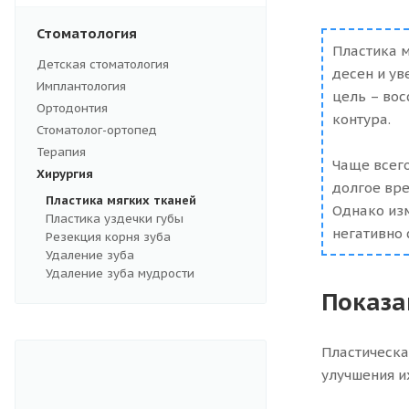
Стоматология
Пластика м
Детская стоматология
десен и ув
Имплантология
цель – вос
Ортодонтия
контура.
Стоматолог-ортопед
Терапия
Чаще всего
Хирургия
долгое вре
Пластика мягких тканей
Однако изм
Пластика уздечки губы
негативно 
Резекция корня зуба
Удаление зуба
Удаление зуба мудрости
Показа
Пластическа
улучшения и