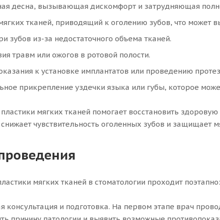
ная десна, вызывающая дискомфорт и затрудняющая полн
ягких тканей, приводящий к оголению зубов, что может 
ри зубов из-за недостаточного объема тканей.
ия травм или ожогов в ротовой полости.
казания к установке имплантатов или проведению протези
ьное прикрепление уздечки языка или губы, которое мож
пластики мягких тканей помогает восстановить здоровую 
, снижает чувствительность оголенных зубов и защищает м
проведения
ластики мягких тканей в стоматологии проходит поэтапно
я консультация и подготовка. На первом этапе врач прово
ть причину патологии и выявить возможные противопоказ