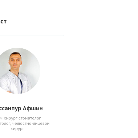
ст
ссанпур Афшин
ч хирург стоматолог,
толог, челюстно-лицевой
хирург