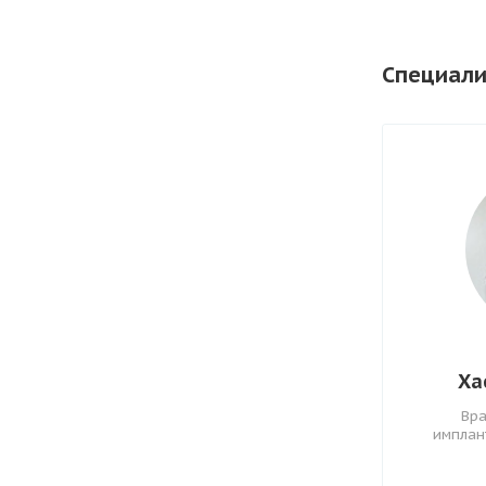
Специали
Ха
Вра
имплан