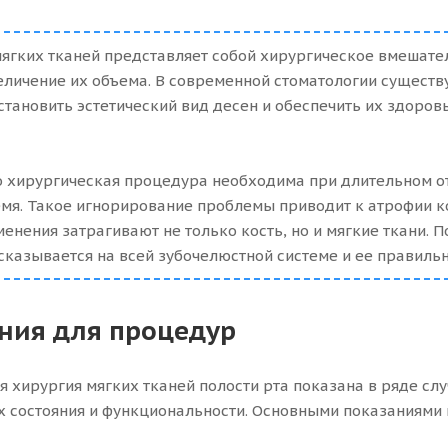
ягких тканей представляет собой хирургическое вмешател
еличение их объема. В современной стоматологии существ
становить эстетический вид десен и обеспечить их здоро
 хирургическая процедура необходима при длительном от
мя. Такое игнорирование проблемы приводит к атрофии ко
енения затрагивают не только кость, но и мягкие ткани. По
сказывается на всей зубочелюстной системе и ее правильн
ния для процедур
я хирургия мягких тканей полости рта показана в ряде слу
х состояния и функциональности. Основными показаниями 