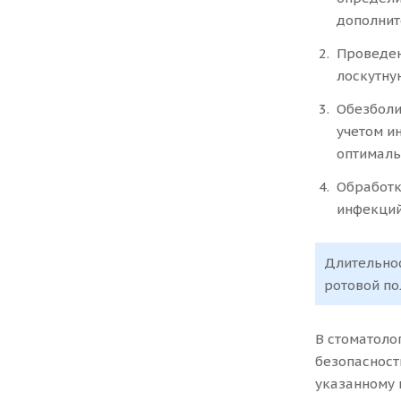
дополнит
Проведен
лоскутну
Обезболи
учетом и
оптималь
Обработк
инфекций
Длительнос
ротовой по
В стоматоло
безопасност
указанному 