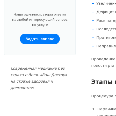
Увеличен
Дефицит м
Наши администраторы ответят
на любой интересующий вопрос
Риск поте
по услуге
Последств
Противопо
Задать вопрос
Неправил
Проведение 
полости рта
Современная медицина без
страха и боли. «Ваш Доктор» –
Этапы 
на страже здоровья и
долголетия!
Процедура п
Первична
определи