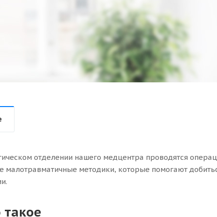
е
гическом отделении нашего медцентра проводятся операци
 малотравматичные методики, которые помогают добитьс
и.
о такое