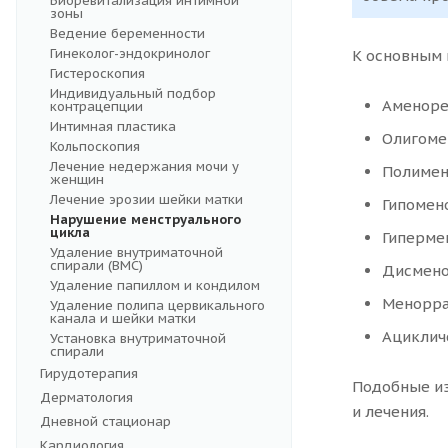
Биоревитализация интимной
зоны
Ведение беременности
Гинеколог-эндокринолог
К основным 
Гистероскопия
Индивидуальный подбор
Аменоре
контрацепции
Интимная пластика
Олигоме
Кольпоскопия
Лечение недержания мочи у
Полимен
женщин
Лечение эрозии шейки матки
Гипомен
Нарушение менструального
цикла
Гиперме
Удаление внутриматочной
спирали (ВМС)
Дисмено
Удаление папиллом и кондилом
Менорра
Удаление полипа цервикального
канала и шейки матки
Ациклич
Установка внутриматочной
спирали
Гирудотерапия
Подобные из
Дерматология
и лечения.
Дневной стационар
Кардиология