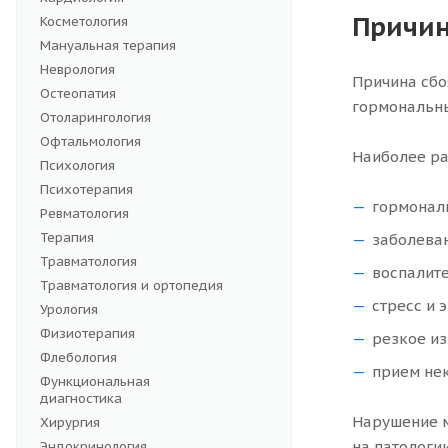
Причи
Косметология
Мануальная терапия
Неврология
Причина сбо
Остеопатия
гормональны
Отоларингология
Офтальмология
Наиболее р
Психология
Психотерапия
гормональ
Ревматология
Терапия
заболева
Травматология
воспалите
Травматология и ортопедия
стресс и
Урология
Физиотерапия
резкое из
Флебология
прием не
Функциональная
диагностика
Нарушение м
Хирургия
на патологи
Эндокринология