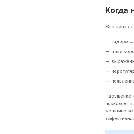
Когда 
Женщина дол
задержка 
цикл коро
выраженн
нерегуля
появление
Нарушение м
позволяет п
женщине не 
эффективнос