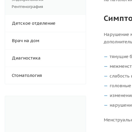
Рентгенография
Симпто
Детское отделение
Нарушение м
Врач на дом
дополнитель
тянущие б
Диагностика
межменст
Стоматология
слабость 
головные 
изменения
нарушение
Менструальн