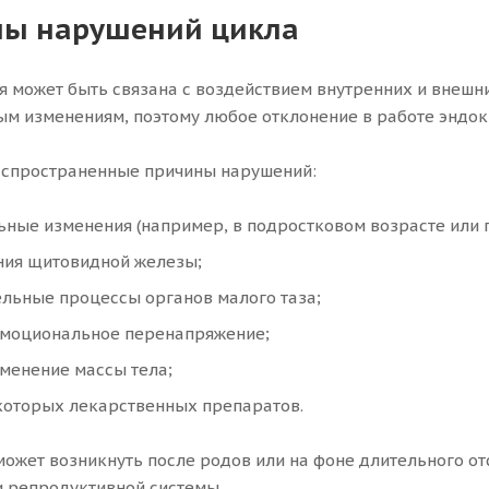
ны нарушений цикла
я может быть связана с воздействием внутренних и внешн
м изменениям, поэтому любое отклонение в работе эндокр
аспространенные причины нарушений:
ные изменения (например, в подростковом возрасте или 
ния щитовидной железы;
льные процессы органов малого таза;
 эмоциональное перенапряжение;
менение массы тела;
которых лекарственных препаратов.
ожет возникнуть после родов или на фоне длительного отс
и репродуктивной системы.