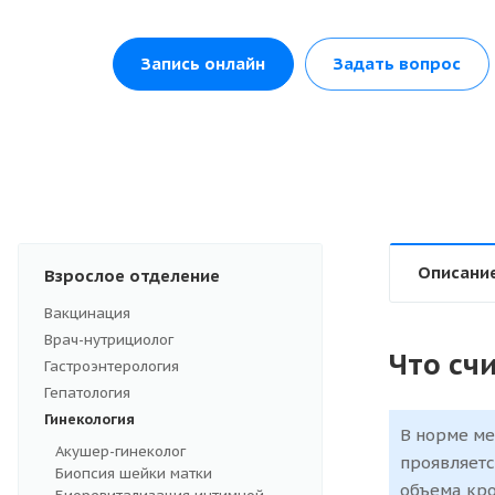
Запись онлайн
Задать вопрос
Описани
Взрослое отделение
Вакцинация
Врач-нутрициолог
Что сч
Гастроэнтерология
Гепатология
Гинекология
В норме ме
Акушер-гинеколог
проявляетс
Биопсия шейки матки
объема кро