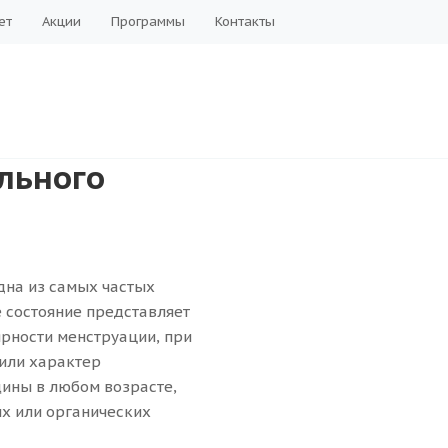
ет
Акции
Программы
Контакты
льного
дна из самых частых
е состояние представляет
ярности менструации, при
 или характер
щины в любом возрасте,
х или органических