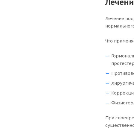
Лечени
Лечение под
нормального
Что применя
Гормонал
прогестер
Противов
Хирургиче
Коррекция
Физиотер
При своевре
существенно